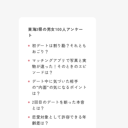
東海3県の男女100人アンケー
ト
初デートは割り勘？それとも
おごり？
マッチングアプリで写真と実
物が違った！そのときのエピ
ソードは？
デート中に気づいた相手
の“内面”の気になるポイント
は？
2回目のデートを断った本音
とは？
恋愛対象として許容できる年
齢差は？