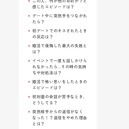
この人、何か他の目的が？と
感じたエピソードは？
デート中に突然手をつながれ
たら？
初デートでのキスされたとき
の反応は？
婚活で後悔した最大の失敗と
は？
イベントで一度も話しかけら
れなかったら…その時の気持
ちや対処法は？
婚活で怖い思いをしたときの
エピソードは？
初対面の会話が苦手なとき、
どうしてる？
突然相手からの返信がなく
なった！？返信をやめた理由
とは？