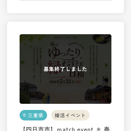
三重県
婚活イベント
【四日市市】ｍatch event ＊ 春