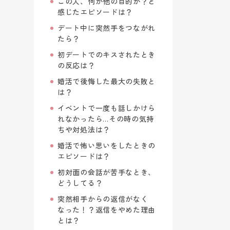
この人、何か他の目的が？と
感じたエピソードは？
デート中に突然手をつながれ
たら？
初デートでのキスされたとき
の反応は？
婚活で後悔した最大の失敗と
は？
イベントで一度も話しかけら
れなかったら…その時の気持
ちや対処法は？
婚活で怖い思いをしたときの
エピソードは？
初対面の会話が苦手なとき、
どうしてる？
突然相手からの返信がなく
なった！？返信をやめた理由
とは？