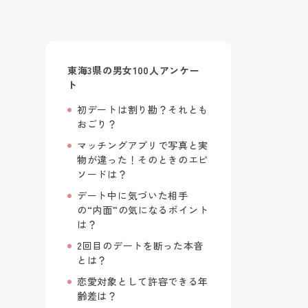
東海3県の男女100人アンケー
ト
初デートは割り勘？それとも
おごり？
マッチングアプリで写真と実
物が違った！そのときのエピ
ソードは？
デート中に気づいた相手
の“内面”の気になるポイント
は？
2回目のデートを断った本音
とは？
恋愛対象として許容できる年
齢差は？