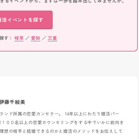
きるイベントから、まずは一歩を踏み出してみませんか。
婚活イベントを探す
ら探す：
岐阜
／
愛知
／
三重
伊藤千絵美
ランド所属の恋愛カンセラー。 14年以上にわたり婚活パー
間１００名以上の恋愛カウンセリングをする中でいかに前向き
理想の相手と結婚できるのかと婚活のメソッドをお伝えして