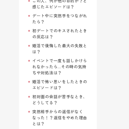
この人、何か他の目的が？と
感じたエピソードは？
デート中に突然手をつながれ
たら？
初デートでのキスされたとき
の反応は？
婚活で後悔した最大の失敗と
は？
イベントで一度も話しかけら
れなかったら…その時の気持
ちや対処法は？
婚活で怖い思いをしたときの
エピソードは？
初対面の会話が苦手なとき、
どうしてる？
突然相手からの返信がなく
なった！？返信をやめた理由
とは？