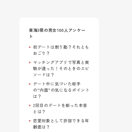
東海3県の男女100人アンケー
ト
初デートは割り勘？それとも
おごり？
マッチングアプリで写真と実
物が違った！そのときのエピ
ソードは？
デート中に気づいた相手
の“内面”の気になるポイント
は？
2回目のデートを断った本音
とは？
恋愛対象として許容できる年
齢差は？