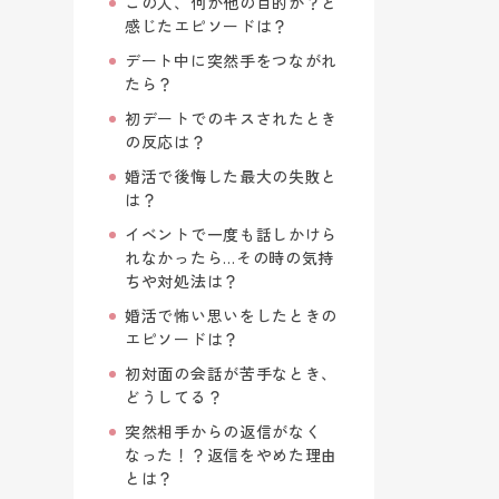
この人、何か他の目的が？と
感じたエピソードは？
デート中に突然手をつながれ
たら？
初デートでのキスされたとき
の反応は？
婚活で後悔した最大の失敗と
は？
イベントで一度も話しかけら
れなかったら…その時の気持
ちや対処法は？
婚活で怖い思いをしたときの
エピソードは？
初対面の会話が苦手なとき、
どうしてる？
突然相手からの返信がなく
なった！？返信をやめた理由
とは？