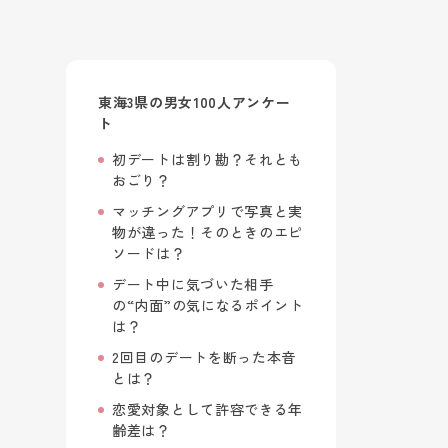
東海3県の男女100人アンケー
ト
初デートは割り勘？それとも
おごり？
マッチングアプリで写真と実
物が違った！そのときのエピ
ソードは？
デート中に気づいた相手
の“内面”の気になるポイント
は？
2回目のデートを断った本音
とは？
恋愛対象として許容できる年
齢差は？