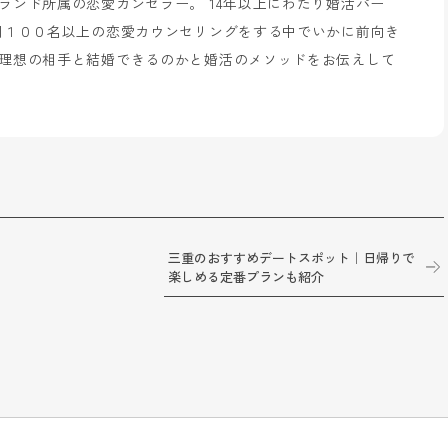
ランド所属の恋愛カンセラー。 14年以上にわたり婚活パー
間１００名以上の恋愛カウンセリングをする中でいかに前向き
理想の相手と結婚できるのかと婚活のメソッドをお伝えして
三重のおすすめデートスポット｜日帰りで
楽しめる定番プランも紹介