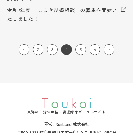
令和7年度 「こまき結婚相談」の募集を開始い
たしました！
2
3
4
5
6
東海の自治体主催・後援婚活ポータルサイト
運営 : RunLand 株式会社
〒500-8232 岐阜県岐阜市前一色1-9-7 川本ビル2FC号