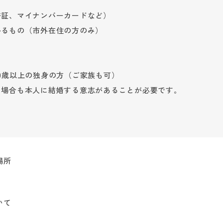
許証、マイナンバーカードなど）
かるもの（市外在住の方のみ）
0歳以上の独身の方（ご家族も可）
る場合も本人に結婚する意志があることが必要です。
場所
いて