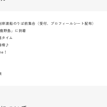
島対岸渡船のりば前集合（受付、プロフィールシート配布）
渡鹿野島」に到着
話タイム
満喫♪
me！
散