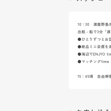
10：30 渡鹿野
出航－船で3分「
●ひとりずつとお
●絶品ミニ会席を
●海辺でENJYO ti
●マッチングtime
15：45頃 自由解