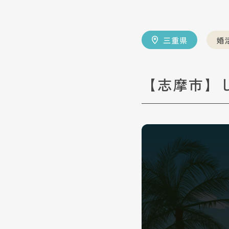
三重県
婚
【志摩市】しま