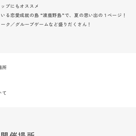
リップにもオススメ
いる恋愛成就の島 “渡鹿野島”で、夏の思い出の１ページ！
プトーク／グループゲームなど盛りだくさん！
場所
いて
・開催場所