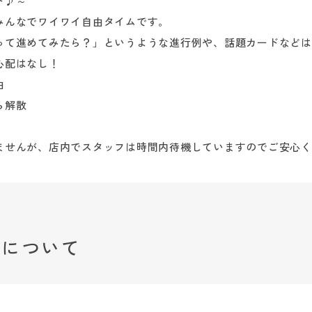
ト♪～
みんなでワイワイ自由タイムです。
って進めてみたら？」というような進行例や、話題カードなどは
心配はなし！
由
ら解散
ませんが、店内でスタッフは時間内待機していますのでご安心く
みについて