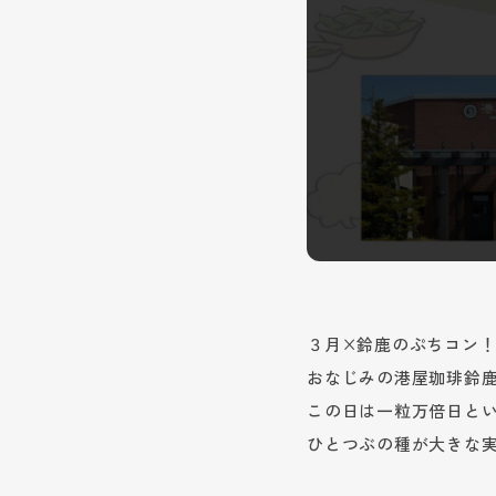
３月×鈴鹿のぷちコン
おなじみの港屋珈琲鈴
この日は一粒万倍日と
ひとつぶの種が大きな